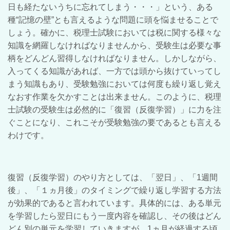
日も経たないうちに忘れてしまう・・・」という、ある
種“記憶の壁”とも言えるような問題に頭を悩ませることで
しょう。確かに、税理士試験においては税に関する様々な
知識を網羅しなければなりませんから、受験生は必要な事
柄をどんどん習得しなければなりません。しかしながら、
入ってくる知識があれば、一方では頭から抜けていってし
まう知識もあり、受験勉強においては何度も繰り返し覚え
なおす作業を欠かすことは出来ません。このように、税理
士試験の受験生は必然的に「復習（反復学習）」に力を注
ぐことになり、これこそが受験勉強の要であるとも言える
わけです。
復習（反復学習）のやり方としては、「翌日」、「1週間
後」、「１ヵ月後」のタイミングで繰り返し学習する方法
が効果的であると言われています。具体的には、ある単元
を学習したら翌日にもう一度内容を確認し、その後はどん
どん別の単元を学習していきますが、1ヵ月が経過する頃