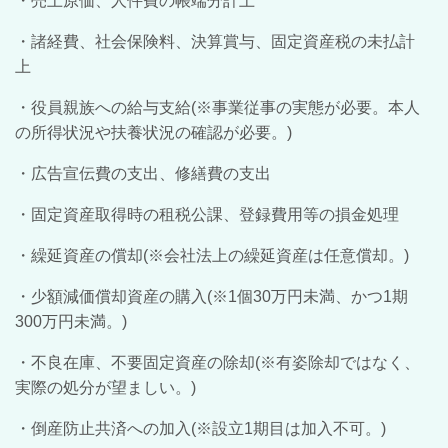
・売上原価、人件費の帳端分計上
・諸経費、社会保険料、決算賞与、固定資産税の未払計
上
・役員親族への給与支給(※事業従事の実態が必要。本人
の所得状況や扶養状況の確認が必要。)
・広告宣伝費の支出、修繕費の支出
・固定資産取得時の租税公課、登録費用等の損金処理
・繰延資産の償却(※会社法上の繰延資産は任意償却。)
・少額減価償却資産の購入(※1個30万円未満、かつ1期
300万円未満。)
・不良在庫、不要固定資産の除却(※有姿除却ではなく、
実際の処分が望ましい。)
・倒産防止共済への加入(※設立1期目は加入不可。)