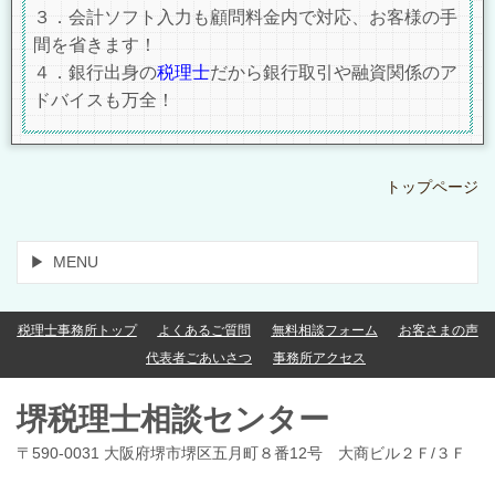
３．会計ソフト入力も顧問料金内で対応、お客様の手
間を省きます！
４．銀行出身の
税理士
だから銀行取引や融資関係のア
ドバイスも万全！
トップページ
MENU
税理士事務所トップ
よくあるご質問
無料相談フォーム
お客さまの声
代表者ごあいさつ
事務所アクセス
堺税理士相談センター
〒590-0031 大阪府堺市堺区五月町８番12号 大商ビル２Ｆ/３Ｆ