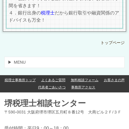
間を省きます！
４．銀行出身の
税理士
だから銀行取引や融資関係のア
ドバイスも万全！
トップページ
MENU
税理士事務所トップ
よくあるご質問
無料相談フォーム
お客さまの声
代表者ごあいさつ
事務所アクセス
堺税理士相談センター
〒590-0031 大阪府堺市堺区五月町８番12号 大商ビル２Ｆ/３Ｆ
受付時間：平日9：00～18：00